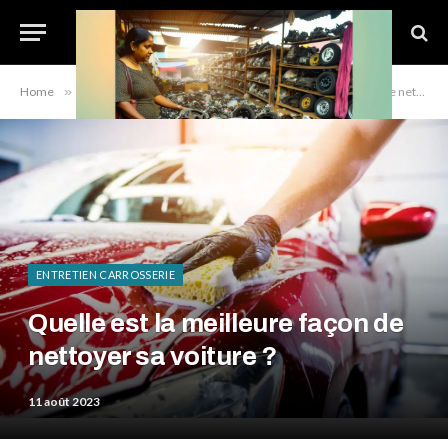
Home
»
Entretien carrosserie
»
Quelle est la meilleure façon de nettoyer sa voiture ?
ENTRETIEN CARROSSERIE
Quelle est la meilleure façon de
nettoyer sa voiture ?
11 août 2023