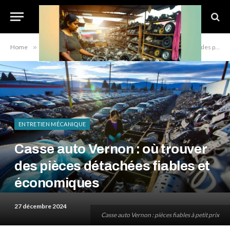
Home
»
Entretien mécanique
»
Casse auto Vernon : où trouver des pièces détachées fiables et économiques
ENTRETIEN MÉCANIQUE
Casse auto Vernon : où trouver
des pièces détachées fiables et
économiques
27 décembre 2024
Casse auto Vernon : pièces fiables à petit prix