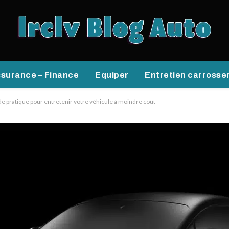
surance – Finance
Equiper
Entretien carrosse
ide pratique pour entretenir votre véhicule à moindre coût