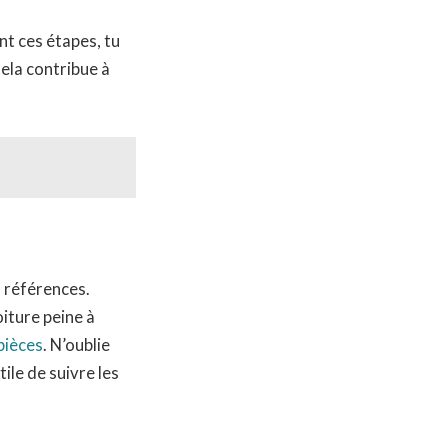
nt ces étapes, tu
Cela contribue à
s références.
oiture peine à
pièces
. N’oublie
ile de suivre les