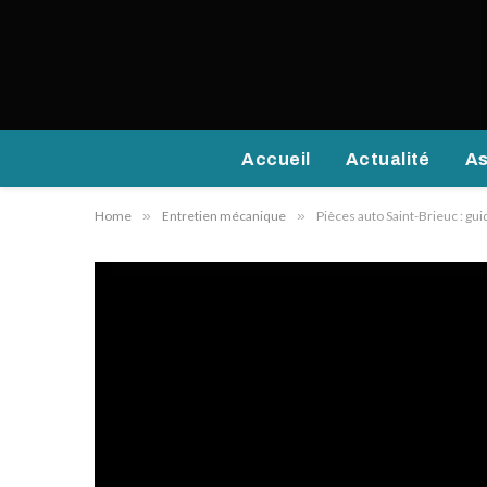
Accueil
Actualité
As
Home
»
Entretien mécanique
»
Pièces auto Saint-Brieuc : gu