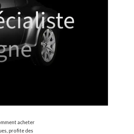
 comment acheter
ues, profite des