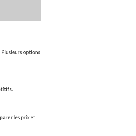
. Plusieurs options
itifs.
parer
les prix et