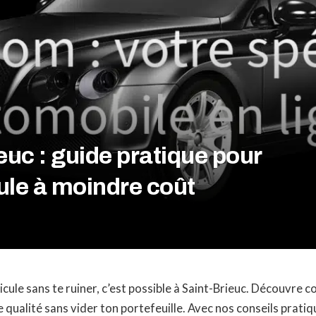
euc : guide pratique pour
cule à moindre coût
icule sans te ruiner, c’est possible à Saint-Brieuc. Découvre
 qualité sans vider ton portefeuille. Avec nos conseils pratiq